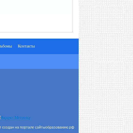
льбомы
Контакты
т создан на портале сайтыобразованию.рф