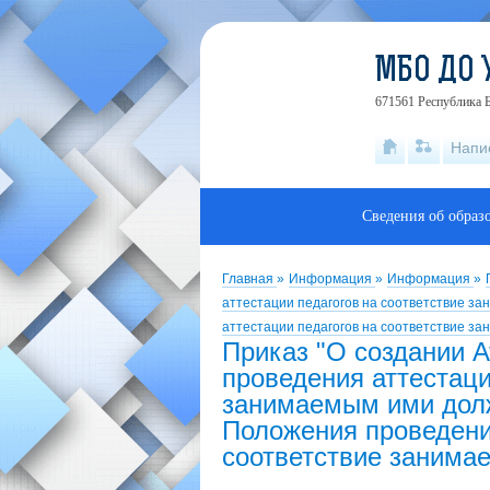
МБО ДО 
671561 Республика Б
Напи
Сведения об образ
Главная
»
Информация
»
Информация
»
аттестации педагогов на соответствие 
аттестации педагогов на соответствие з
Приказ "О создании 
проведения аттестаци
занимаемым ими дол
Положения проведения
соответствие занима