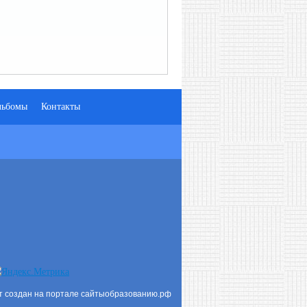
льбомы
Контакты
т создан на портале сайтыобразованию.рф